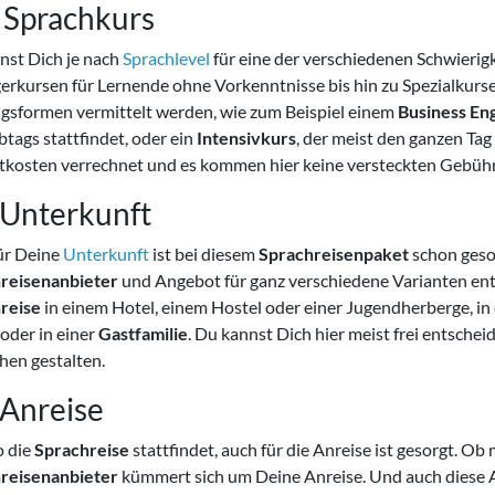
 Sprachkurs
nst Dich je nach
Sprachlevel
für eine der verschiedenen Schwierig
erkursen für Lernende ohne Vorkenntnisse bis hin zu Spezialkurs
sformen vermittelt werden, wie zum Beispiel einem
Business Eng
btags stattfindet, oder ein
Intensivkurs
, der meist den ganzen Tag
kosten verrechnet und es kommen hier keine versteckten Gebühr
 Unterkunft
ür Deine
Unterkunft
ist bei diesem
Sprachreisenpaket
schon gesor
reisenanbieter
und Angebot für ganz verschiedene Varianten e
reise
in einem Hotel, einem Hostel oder einer Jugendherberge, i
oder in einer
Gastfamilie
. Du kannst Dich hier meist frei entsch
en gestalten.
 Anreise
o die
Sprachreise
stattfindet, auch für die Anreise ist gesorgt. O
reisenanbieter
kümmert sich um Deine Anreise. Und auch diese 