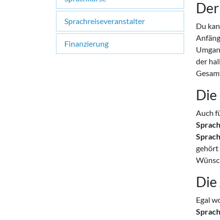
Der
Sprachreiseveranstalter
Du kan
Anfäng
Finanzierung
Umgang
der hal
Gesamt
Die
Auch f
Sprach
Sprach
gehört 
Wünsch
Die
Egal w
Sprach