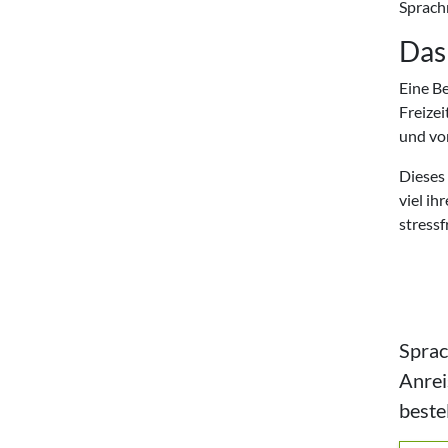
Sprachr
Das
Eine B
Freize
und vo
Dieses
viel ih
stressf
Sprac
Anrei
beste