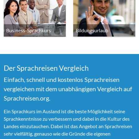
Business-Sprachkurs
Bildungsurlaub
Der Sprachreisen Vergleich
Einfach, schnell und kostenlos Sprachreisen
vergleichen mit dem unabhängigen Vergleich auf
Sprachreisen.org.
Ein Sprachkurs im Ausland ist die beste Möglichkeit seine
Sprachkenntnisse zu verbessern und dabei in die Kultur des
Landes einzutauchen. Dabei ist das Angebot an Sprachreisen
sehr vielfältig, genauso wie die Gründe die eigenen