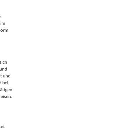
z.
 im
-Norm
sich
 und
rt und
d bei
tätigen
eisen.
n
tet