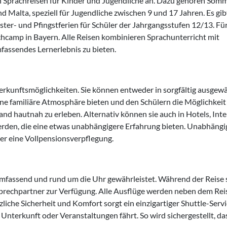
on Sprachreisen für Kinder und Jugendliche an. Dazu gehören Somm
 Malta, speziell für Jugendliche zwischen 9 und 17 Jahren. Es gib
ter- und Pfingstferien für Schüler der Jahrgangsstufen 12/13. Für
hcamp in Bayern. Alle Reisen kombinieren Sprachunterricht mit
fassendes Lernerlebnis zu bieten.
rkunftsmöglichkeiten. Sie können entweder in sorgfältig ausgew
ne familiäre Atmosphäre bieten und den Schülern die Möglichkeit
and hautnah zu erleben. Alternativ können sie auch in Hotels, Inte
rden, die eine etwas unabhängigere Erfahrung bieten. Unabhängi
ler eine Vollpensionsverpflegung.
umfassend und rund um die Uhr gewährleistet. Während der Reise
rechpartner zur Verfügung. Alle Ausflüge werden neben dem Reis
zliche Sicherheit und Komfort sorgt ein einzigartiger Shuttle-Servi
Unterkunft oder Veranstaltungen fährt. So wird sichergestellt, da