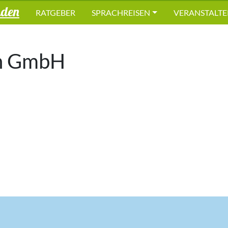
nden
RATGEBER
SPRACHREISEN
VERANSTALTE
en GmbH