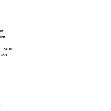
ie
nnen
ff kann
S oder
en