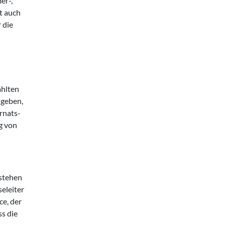
er-,
t auch
 die
ählten
 geben,
rnats-
g von
 stehen
eleiter
ce, der
ss die