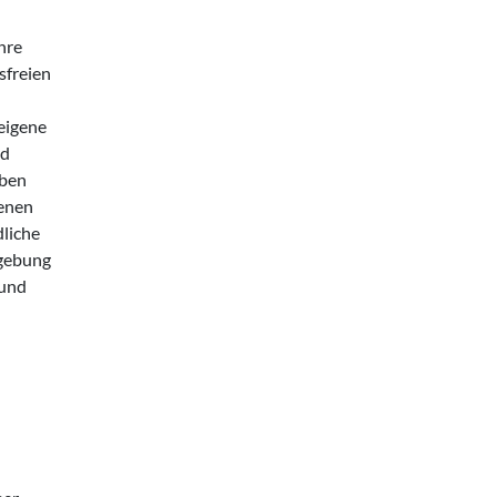
hre
sfreien
 eigene
nd
eben
genen
dliche
mgebung
 und