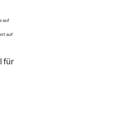
e auf
rt auf
 für