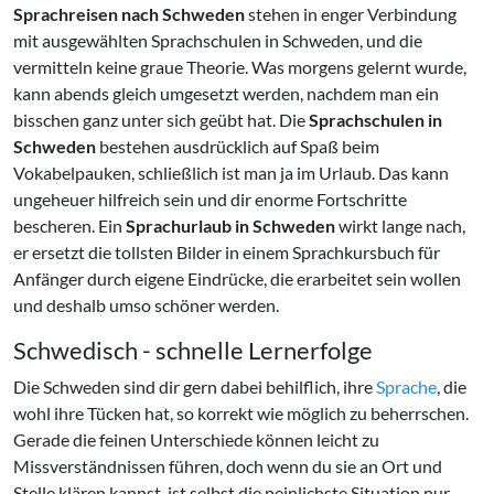
Sprachreisen nach Schweden
stehen in enger Verbindung
mit ausgewählten Sprachschulen in Schweden, und die
vermitteln keine graue Theorie. Was morgens gelernt wurde,
kann abends gleich umgesetzt werden, nachdem man ein
bisschen ganz unter sich geübt hat. Die
Sprachschulen in
Schweden
bestehen ausdrücklich auf Spaß beim
Vokabelpauken, schließlich ist man ja im Urlaub. Das kann
ungeheuer hilfreich sein und dir enorme Fortschritte
bescheren. Ein
Sprachurlaub in Schweden
wirkt lange nach,
er ersetzt die tollsten Bilder in einem Sprachkursbuch für
Anfänger durch eigene Eindrücke, die erarbeitet sein wollen
und deshalb umso schöner werden.
Schwedisch - schnelle Lernerfolge
Die Schweden sind dir gern dabei behilflich, ihre
Sprache
, die
wohl ihre Tücken hat, so korrekt wie möglich zu beherrschen.
Gerade die feinen Unterschiede können leicht zu
Missverständnissen führen, doch wenn du sie an Ort und
Stelle klären kannst, ist selbst die peinlichste Situation nur