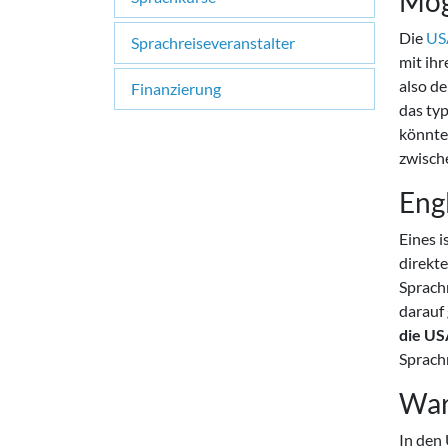
Mög
Die
US
Sprachreiseveranstalter
mit ihr
also d
Finanzierung
das ty
könnten
zwisch
Eng
Eines 
direkt
Sprachm
darauf
die US
Sprach
War
In den