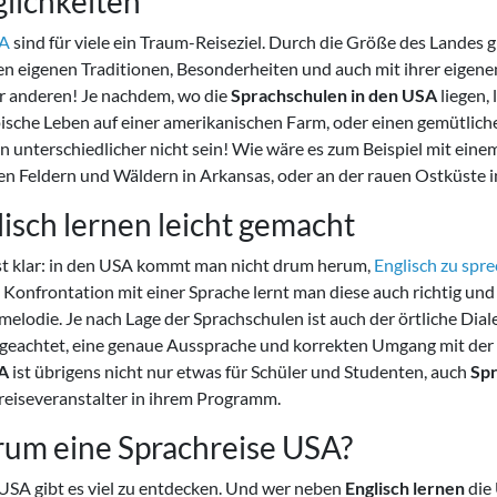
lichkeiten“
A
sind für viele ein Traum-Reiseziel. Durch die Größe des Landes gi
en eigenen Traditionen, Besonderheiten und auch mit ihrer eigene
er anderen! Je nachdem, wo die
Sprachschulen in den USA
liegen,
pische Leben auf einer amerikanischen Farm, oder einen gemütli
 unterschiedlicher nicht sein! Wie wäre es zum Beispiel mit eine
en Feldern und Wäldern in Arkansas, oder an der rauen Ostküste 
lisch lernen leicht gemacht
ist klar: in den USA kommt man nicht drum herum,
Englisch zu spr
e Konfrontation mit einer Sprache lernt man diese auch richtig u
elodie. Je nach Lage der Sprachschulen ist auch der örtliche Dia
 geachtet, eine genaue Aussprache und korrekten Umgang mit der
A
ist übrigens nicht nur etwas für Schüler und Studenten, auch
Spr
reiseveranstalter in ihrem Programm.
um eine Sprachreise USA?
 USA gibt es viel zu entdecken. Und wer neben
Englisch lernen
die