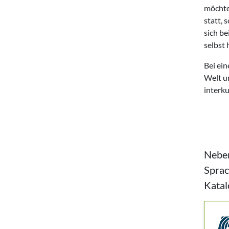
möchte,
statt, 
sich b
selbst 
Bei ein
Welt un
interk
Neben
Sprac
Katal