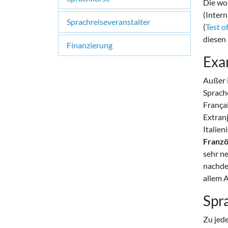
Die wo
(Intern
Sprachreiseveranstalter
(
Test o
diesen 
Finanzierung
Exa
Außer 
Sprach
Françai
Extran
Italie
Franzö
sehr ne
nachde
allem 
Spr
Zu jed