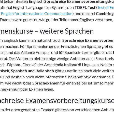
hl bekanntesten
Englisch Sprachreise Examensvorbereitungsku
ational English Language Test System), den
TOEFL-Test
(
Test of E
f English for International Communication
) und die drei
Cambridg
Examen wird getestet, wie gut der Teilnehmer Englisch verstehen,
menskurse – weitere Sprachen
in Englisch kann man natürlich auch
Sprachreise Examensvorber
en machen. Für Sprachenlerner der Französischen Sprache gibt es
se) und das Alliance Français und für Spanisch-Lerner gibt es das
jera). Des Weiteren bieten einige wenige Anbieter auch Sprachre
nisch-Diplom „Firenze“ der Accademia Italiana di Lingua an. Nebe
sisch, Spanisch und Italienisch
gibt es natürlich noch viele weite
u und deshalb noch nicht international bekannt bzw. anerkannt. Da
m, wie wichtig das
Sprachexamen
für einen selber ist, umso meh
Anerkennung der Examen legen.
achreise Examensvorbereitungskurs
em der oben genannten Examen gibt es von verschiedenen Anbiet