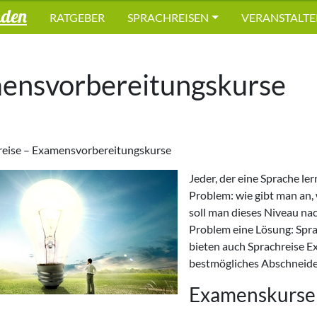
nden
RATGEBER
SPRACHREISEN
VERANSTALTE
mensvorbereitungskurse
reise – Examensvorbereitungskurse
Jeder, der eine Sprache le
Problem: wie gibt man an,
soll man dieses Niveau nac
Problem eine Lösung: Spra
bieten auch Sprachreise E
bestmögliches Abschneiden
Examenskurse 