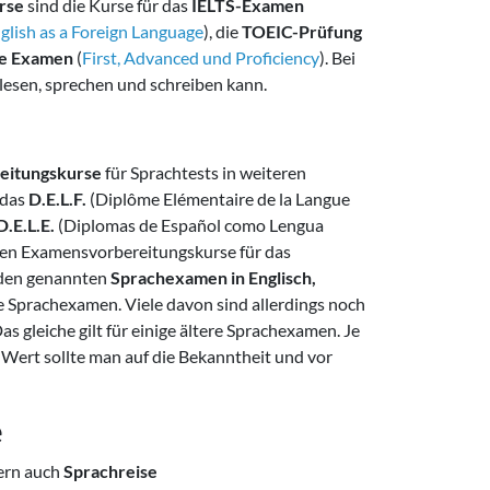
rse
sind die Kurse für das
IELTS-Examen
nglish as a Foreign Language
), die
TOEIC-Prüfung
e Examen
(
First, Advanced und Proficiency
). Bei
 lesen, sprechen und schreiben kann.
eitungskurse
für Sprachtests in weiteren
 das
D.E.L.F.
(Diplôme Elémentaire de la Langue
D.E.L.E.
(Diplomas de Español como Lengua
isen Examensvorbereitungskurse für das
n den genannten
Sprachexamen in Englisch,
re Sprachexamen. Viele davon sind allerdings noch
s gleiche gilt für einige ältere Sprachexamen. Je
r Wert sollte man auf die Bekanntheit und vor
e
ern auch
Sprachreise