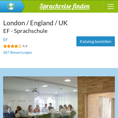
Sprachreise finden
London / England / UK
EF - Sprachschule
EF
Katalog bestellen
4.4
687 Bewertungen
‹
›