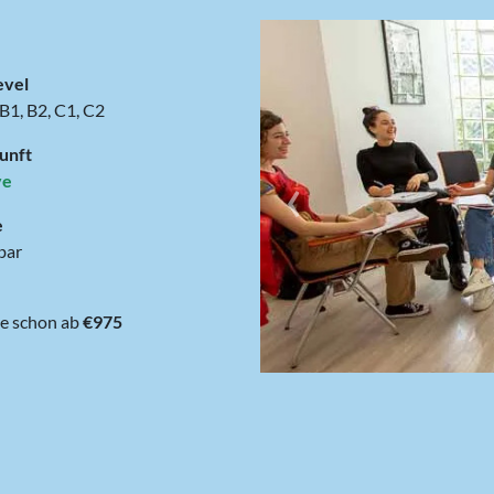
evel
 B1, B2, C1, C2
unft
‹
ve
e
bar
1 Woche schon ab
€975