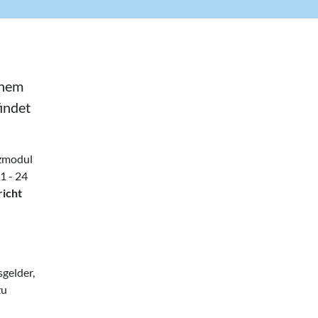
chem
indet
tzmodul
1 - 24
richt
sgelder,
zu