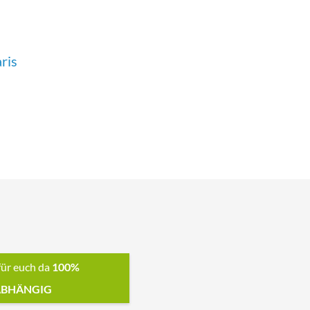
ris
für euch da
100%
BHÄNGIG