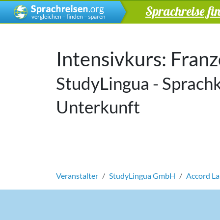
Sprachreise fi
Intensivkurs: Fran
StudyLingua - Sprachku
Unterkunft
Veranstalter
StudyLingua GmbH
Accord La