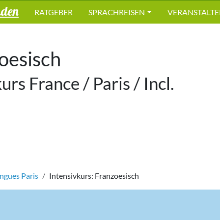
nden
RATGEBER
SPRACHREISEN
VERANSTALTE
zoesisch
rs France / Paris / Incl.
ngues Paris
Intensivkurs: Franzoesisch