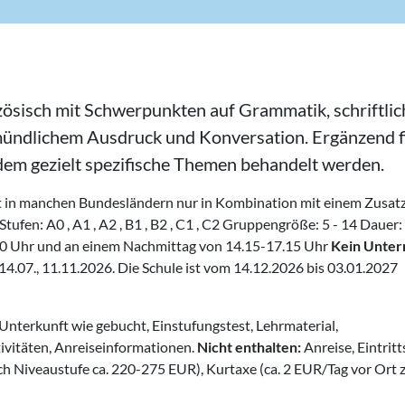
zösisch mit Schwerpunkten auf Grammatik, schriftli
mündlichem Ausdruck und Konversation. Ergänzend f
dem gezielt spezifische Themen behandelt werden.
st in manchen Bundesländern nur in Kombination mit einem Zusa
fen: A0 , A1 , A2 , B1 , B2 , C1 , C2 Gruppengröße: 5 - 14 Dauer: 
00 Uhr und an einem Nachmittag von 14.15-17.15 Uhr
Kein Unter
, 14.07., 11.11.2026. Die Schule ist vom 14.12.2026 bis 03.01.2027
nterkunft wie gebucht, Einstufungstest, Lehrmaterial,
tivitäten, Anreiseinformationen.
Nicht enthalten:
Anreise, Eintritt
h Niveaustufe ca. 220-275 EUR), Kurtaxe (ca. 2 EUR/Tag vor Ort 