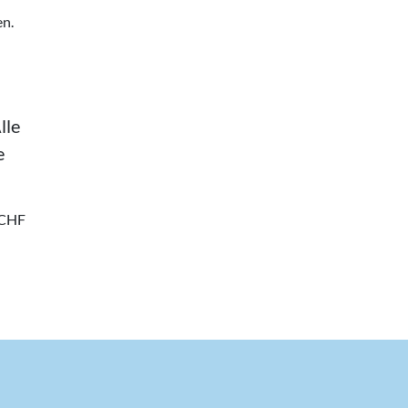
en.
lle
e
0 CHF