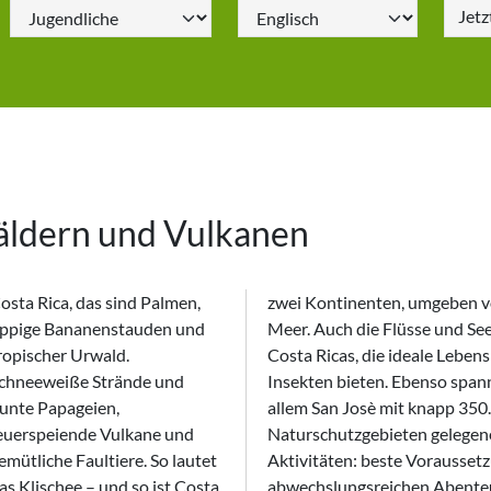
Jet
ldern und Vulkanen
osta Rica, das sind Palmen,
i Kontinenten, umgeben vom pazifischen Ozean und dem karibischen
ppige Bananenstauden und
r. Auch die Flüsse und Seen im Land prägen die verschiedenen Klimazonen
ropischer Urwald.
 Ricas, die ideale Lebensbedingungen für unzählige Pflanzen, Tiere und
chneeweiße Strände und
kten bieten. Ebenso spannend wie die Natur sind aber die Städte. Vor
unte Papageien,
 San Josè mit knapp 350.000 Einwohnern bietet wie das inmitten von
euerspeiende Vulkane und
urschutzgebieten gelegene Tamarindo die Möglichkeit zu zahlreichen
emütliche Faultiere. So lautet
ivitäten: beste Voraussetzungen, um die Sprachreise nach Costa Rica zum
as Klischee – und so ist Costa
abwechslungsreichen Abenteu