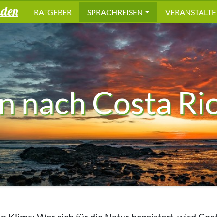
nden
RATGEBER
SPRACHREISEN
VERANSTALTE
n nach Costa Ri
n Klima: Wer sich für die Natur begeistert, wird Cost