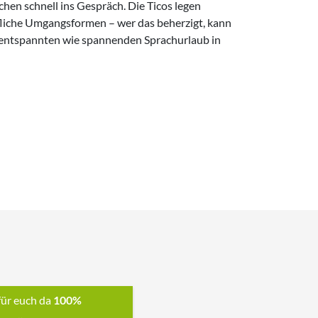
für euch da
100%