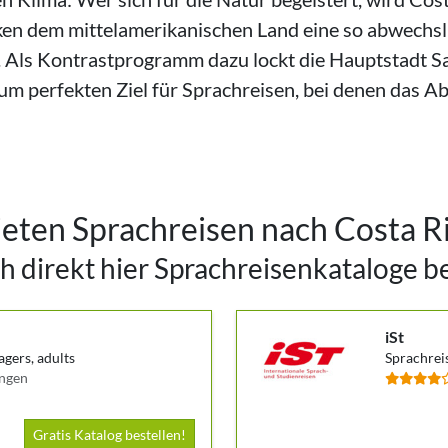
n dem mittelamerikanischen Land eine so abwechslun
 Als Kontrastprogramm dazu lockt die Hauptstadt San
 perfekten Ziel für Sprachreisen, bei denen das Abe
ieten Sprachreisen nach Costa R
h direkt hier Sprachreisenkataloge b
iSt
agers, adults
Sprachreis
ungen
Gratis Katalog bestellen!