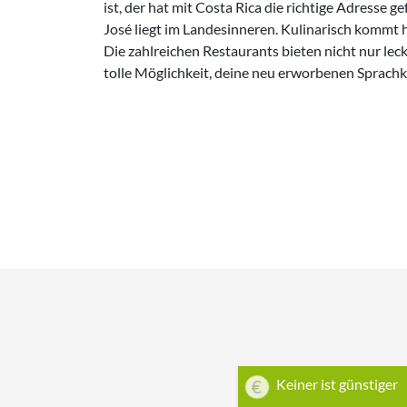
ist, der hat mit Costa Rica die richtige Adresse 
kommst du mit den Einheimischen schnell ins 
José liegt im Landesinneren. Kulinarisch kommt h
übrigens großen Wert auf höfliche Umgangsformen
Die zahlreichen Restaurants bieten nicht nur lecke
sich auf einen gleichermaßen entspannten wie
tolle Möglichkeit, deine neu erworbenen Sprachk
Keiner ist günstiger