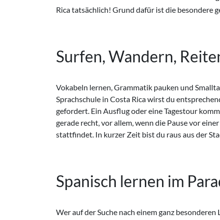
Rica tatsächlich! Grund dafür ist die besondere 
Surfen, Wandern, Reiten
Vokabeln lernen, Grammatik pauken und Smalltal
– und das hat so einiges zu bieten: Surfen und Schw
Sprachschule in Costa Rica wirst du entsprech
Wasser der Playa Tamarindo oder Wandern inmitten
gefordert. Ein Ausflug oder eine Tagestour kom
und Regenwäldern. Auch auf dem Pferderü
gerade recht, vor allem, wenn die Pause vor eine
stattfindet. In kurzer Zeit bist du raus aus der
Spanisch lernen im Para
Wer auf der Suche nach einem ganz besonderen L
anzuwenden. Hinterher geht es weiter in eine Bar