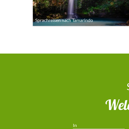
Sprachreisen nach Tamarindo
Welc
In