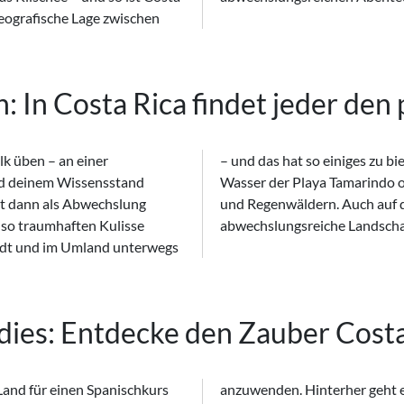
geografische Lage zwischen
: In Costa Rica findet jeder den
k üben – an einer
immen im glasklaren
end deinem Wissensstand
 von unberührten Nebel-
mt dann als Abwechslung
cken lässt sich die
r so traumhaften Kulisse
abwechslungsreiche Landscha
 Stadt und im Umland unterwegs
dies: Entdecke den Zauber Costa
and für einen Spanischkurs
 oder einen Club – auch hier