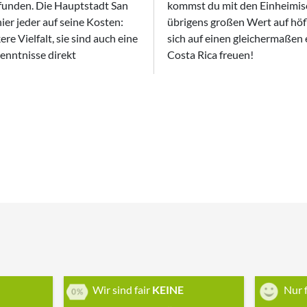
gefunden. Die Hauptstadt San
Gespräch. Die Ticos legen
ier jeder auf seine Kosten:
 – wer das beherzigt, kann
re Vielfalt, sie sind auch eine
 spannenden Sprachurlaub in
enntnisse direkt
Costa Rica freuen!
Wir sind fair
KEINE
Nur 