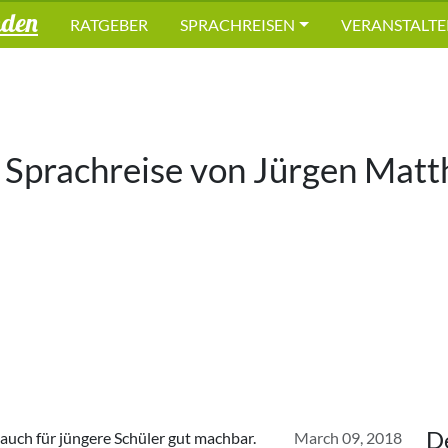
nden
RATGEBER
SPRACHREISEN
VERANSTALTE
 Sprachreise von
Jürgen Matt
D
 auch für jüngere Schüler gut machbar.
March 09, 2018