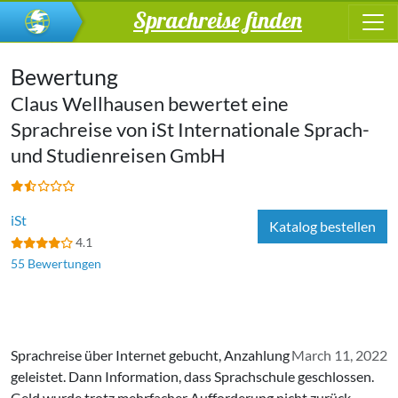
Sprachreise finden
Bewertung
Claus Wellhausen bewertet eine
Sprachreise von
iSt In­ter­na­tio­na­le Sprach-
und Stu­di­en­rei­sen GmbH
iSt
Katalog bestellen
4.1
55 Bewertungen
Sprachreise über Internet gebucht, Anzahlung
March 11, 2022
geleistet. Dann Information, dass Sprachschule geschlossen.
Geld wurde trotz mehrfacher Aufforderung nicht zurück