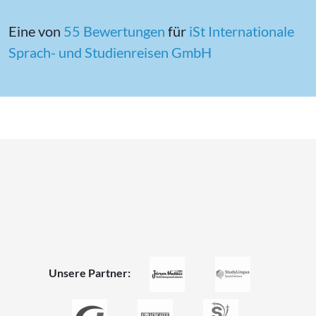
Eine von
55 Bewertungen
für
iSt In­ter­na­tio­na­le
Sprach- und Stu­di­en­rei­sen GmbH
Unsere Partner: