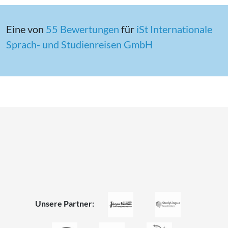
Eine von
55 Bewertungen
für
iSt In­ter­na­tio­na­le
Sprach- und Stu­di­en­rei­sen GmbH
Unsere Partner: