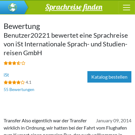
Sprachreise finden
Bewertung
Benutzer20221 bewertet eine Sprachreise
von
iSt In­ter­na­tio­na­le Sprach- und Stu­di­en­
rei­sen GmbH
iSt
Katalog bestellen
4.1
55 Bewertungen
Transfer Also eigentlich war der Transfer
January 09, 2014
wirklich in Ordnung, wir hatten bei der Fahrt vom Flughafen
zum Kursort einen normalen Bus, der auch vollkommen in