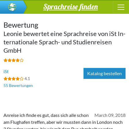
Sprachreise finden
Bewertung
Leonie bewertet eine Sprachreise von
iSt In­
ter­na­tio­na­le Sprach- und Stu­di­en­rei­sen
GmbH
iSt
Katalog bestellen
4.1
55 Bewertungen
Anreise ich finde es gut, dass sich alle schon
March 09, 2018
am Flughafen treffen, aber wir mussten dann in London noch
3 Stunden warten, bis wir mit dem Bus abgeholt wurden