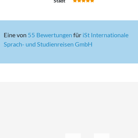
Stadt
Eine von
55 Bewertungen
für
iSt In­ter­na­tio­na­le
Sprach- und Stu­di­en­rei­sen GmbH