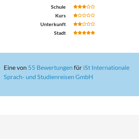
Schule
Kurs
Unterkunft
Stadt
Eine von
55 Bewertungen
für
iSt In­ter­na­tio­na­le
Sprach- und Stu­di­en­rei­sen GmbH