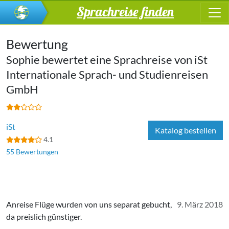
Sprachreise finden
Bewertung
Sophie bewertet eine Sprachreise von
iSt
In­ter­na­tio­na­le Sprach- und Stu­di­en­rei­sen
GmbH
iSt
Katalog bestellen
4.1
55 Bewertungen
Anreise Flüge wurden von uns separat gebucht,
9. März 2018
da preislich günstiger.