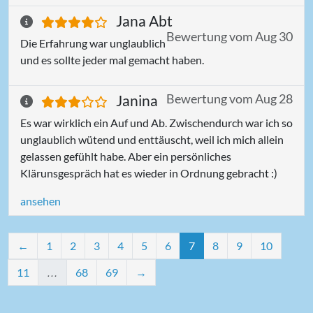
Jana Abt
Bewertung vom Aug 30
Die Erfahrung war unglaublich
und es sollte jeder mal gemacht haben.
Bewertung vom Aug 28
Janina
Es war wirklich ein Auf und Ab. Zwischendurch war ich so
unglaublich wütend und enttäuscht, weil ich mich allein
gelassen gefühlt habe. Aber ein persönliches
Klärunsgespräch hat es wieder in Ordnung gebracht :)
ansehen
←
1
2
3
4
5
6
7
8
9
10
11
…
68
69
→