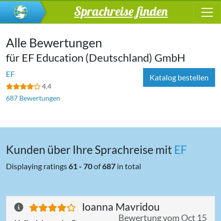
Sprachreise finden
Alle Bewertungen
für EF Education (Deutschland) GmbH
EF
Katalog bestellen
4.4
687 Bewertungen
Kunden über Ihre Sprachreise mit
EF
Displaying ratings
61 - 70
of
687
in total
Ioanna Mavridou
Bewertung vom Oct 15