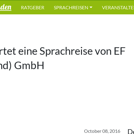
nden
RATGEBER
SPRACHREISEN
VERANSTALTE
et eine Sprachreise von
EF
and) GmbH
D
October 08, 2016