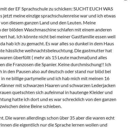
ta mit der EF Sprachschule zu schicken: SUCHT EUCH WAS
is jetzt meine einzige sprachschulenreise war und ich etwas
ert von diesem ganzen Land und den Leuten. Meine
en der blöden Waschmaschine schlafen mit einem anderen
rt hat. Ich könnte nicht bei meiner Gastfamilie essen weil
 da hab ich zu gemacht. Es war alles so dunkel in dem Haus
nte hässliche weihnachtsbeleuchtung. Die gastmutter hat
waren überfüllt ( mehr als 15 Leute machmal)und alles
n die Franzosen die Spanier. Keine durchmischung!! Ich
h in den Pausen also auf deutsch oder stand nur blöd bei
 in ne billige partymeile und ich hab mich mit meinen 16
l Männer mit schwarzen Haaren und schwarzen Lederjacken
le Frauen quetschten sich aufeinmal in hautenge Kleider und
htung hatte ich dort und es war schrecklich von den ganzen
 zwischen deine Beine schieben.
t. Die waren allerdings schon über 35 aber die waren echt
rinnen die eigentlich nur die Sprache lernen wollen und