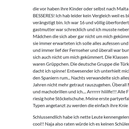
die vor haben ihre Kinder oder selbst nach Mal
BESSERES! Ich hab leider kein Vergleich weil es b
verängstigt bin. Ich war 16 und völlig überford
gastmutter war schrecklich und ich musste neb
Mädchen die sich aber gar nicht um mich gekümme
sie immer erwarteten ich solle alles aufessen und
und immer lief der Fernseher und überall war bu
sich auch nicht um mich gekümmert. Die Klassen 
waren Grüppchen. Die deutsche Gruppe die Türke
dacht ich spinne! Entwesender ich unterhielt mic
den Spaniern rum... Nachts verwandelte sich alles
Jahren nicht mehr getraut rauszugehen. Überal
und machobrillen und ich.... Arrrrrr hiiilfe!!! Al
riesig hohe Stöckelschuhe. Meine erste partyerfa
Typen angetanzt zu werden die einfach ihre Knie
Schlussendlich habe ich nette Leute kennengelern
cool!! Naja also raten würde ich es keinen Schüle