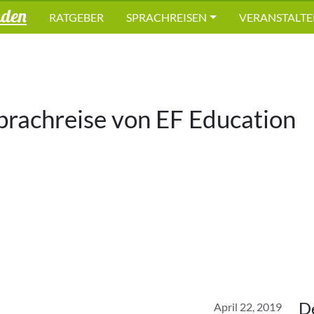
nden
RATGEBER
SPRACHREISEN
VERANSTALTE
prachreise von
EF Education
D
April 22, 2019