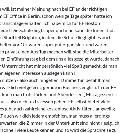
will, ist meiner Meinung nach bei EF an der richtigen
 EF Office in Berlin, schon wenige Tage später hatte ich
ranschläge erhalten. Ich habe mich für EF Boston
reue ! Die Schule liegt super und man kann die Innenstadt
 Stadtteil Brighton, in dem die Schule liegt gibt es auch
rbeiter vor Ort waren super gut organisiert und waren
privat einen Ausflug machen will, sind die Mitarbeiter
einen Einführungstag bei dem uns alles gezeigt wurde, danach
 Unterrricht hat mir persönlich viel Spaß gemacht, da man
en eigenen Interessen auslegen kann !
ch nutzen - also auch hingehen :D immerhin bezahlt man
irklich viel gelernt, gerade in Business english. In der EF
ort kann man frühstücken und Abendessen ( Mittagessen ist
ss also nicht extra essen gehen. EF selbst bietet viele
 es gibt auch zahlreiche kostenlose Aktivitäten, langweilig
t EF auch wirklich jedem empfehlen, man muss allerdings
rwarten, die Zimmer in der Unterkunft sind nicht riesig, ich
t schnell viele Leute kennen und so wird die Sprachreise zu