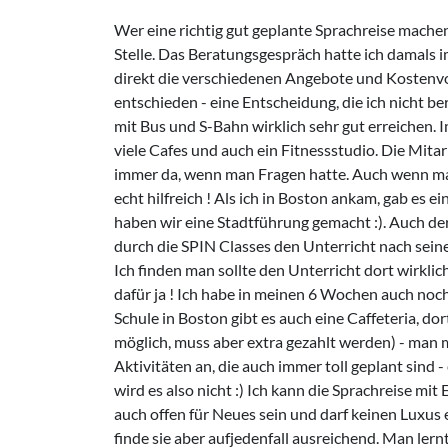
Wer eine richtig gut geplante Sprachreise machen 
Stelle. Das Beratungsgespräch hatte ich damals im
direkt die verschiedenen Angebote und Kostenvo
entschieden - eine Entscheidung, die ich nicht be
mit Bus und S-Bahn wirklich sehr gut erreichen. Im
viele Cafes und auch ein Fitnessstudio. Die Mita
immer da, wenn man Fragen hatte. Auch wenn man 
echt hilfreich ! Als ich in Boston ankam, gab es 
haben wir eine Stadtführung gemacht :). Auch der
durch die SPIN Classes den Unterricht nach sein
Ich finden man sollte den Unterricht dort wirkli
dafür ja ! Ich habe in meinen 6 Wochen auch noch w
Schule in Boston gibt es auch eine Caffeteria, d
möglich, muss aber extra gezahlt werden) - man mu
Aktivitäten an, die auch immer toll geplant sind -
wird es also nicht :) Ich kann die Sprachreise mi
auch offen für Neues sein und darf keinen Luxus e
finde sie aber aufjedenfall ausreichend. Man lern