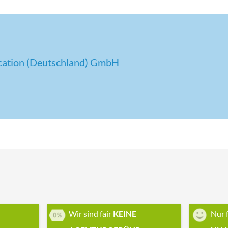
cation (Deutschland) GmbH
Wir sind fair
KEINE
Nur 