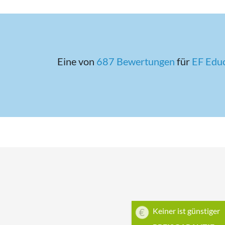
Eine von
687 Bewertungen
für
EF Edu
Keiner ist günstiger