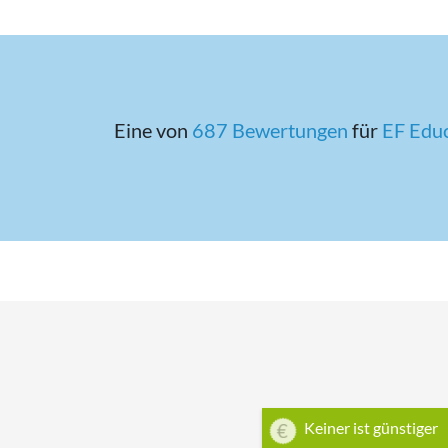
Eine von
687 Bewertungen
für
EF Edu
Keiner ist günstiger