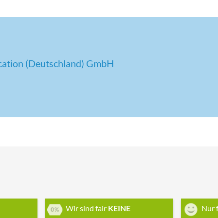
cation (Deutschland) GmbH
Wir sind fair
KEINE
Nur 