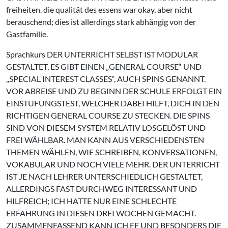
freiheiten. die qualität des essens war okay, aber nicht
berauschend; dies ist allerdings stark abhängig von der
Gastfamilie.
Sprachkurs DER UNTERRICHT SELBST IST MODULAR
GESTALTET, ES GIBT EINEN „GENERAL COURSE“ UND
„SPECIAL INTEREST CLASSES“, AUCH SPINS GENANNT.
VOR ABREISE UND ZU BEGINN DER SCHULE ERFOLGT EIN
EINSTUFUNGSTEST, WELCHER DABEI HILFT, DICH IN DEN
RICHTIGEN GENERAL COURSE ZU STECKEN. DIE SPINS
SIND VON DIESEM SYSTEM RELATIV LOSGELÖST UND
FREI WÄHLBAR. MAN KANN AUS VERSCHIEDENSTEN
THEMEN WÄHLEN, WIE SCHREIBEN, KONVERSATIONEN,
VOKABULAR UND NOCH VIELE MEHR. DER UNTERRICHT
IST JE NACH LEHRER UNTERSCHIEDLICH GESTALTET,
ALLERDINGS FAST DURCHWEG INTERESSANT UND
HILFREICH; ICH HATTE NUR EINE SCHLECHTE
ERFAHRUNG IN DIESEN DREI WOCHEN GEMACHT.
ZUSAMMENFASSEND KANN ICH EF UND BESONDERS DIE