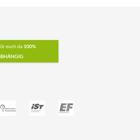
für euch da
100%
BHÄNGIG