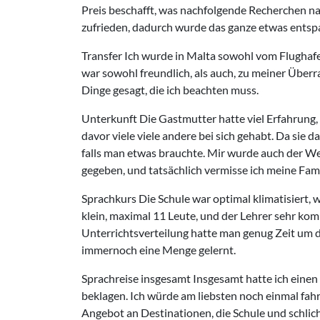
Preis beschafft, was nachfolgende Recherchen nac
zufrieden, dadurch wurde das ganze etwas entsp
Transfer Ich wurde in Malta sowohl vom Flughafe
war sowohl freundlich, als auch, zu meiner Überra
Dinge gesagt, die ich beachten muss.
Unterkunft Die Gastmutter hatte viel Erfahrung, 
davor viele viele andere bei sich gehabt. Da sie d
falls man etwas brauchte. Mir wurde auch der Weg
gegeben, und tatsächlich vermisse ich meine Fami
Sprachkurs Die Schule war optimal klimatisiert, 
klein, maximal 11 Leute, und der Lehrer sehr kom
Unterrichtsverteilung hatte man genug Zeit um d
immernoch eine Menge gelernt.
Sprachreise insgesamt Insgesamt hatte ich einen f
beklagen. Ich würde am liebsten noch einmal fahr
Angebot an Destinationen, die Schule und schlic