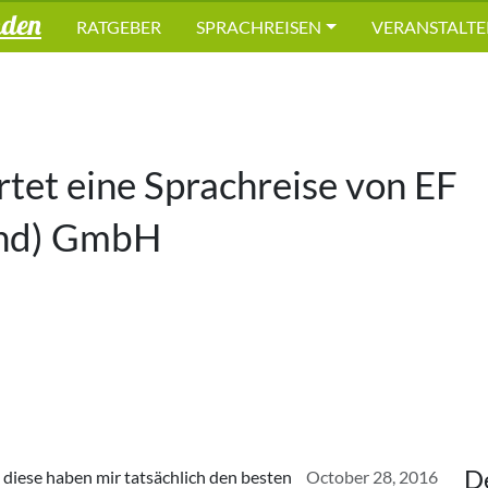
nden
RATGEBER
SPRACHREISEN
VERANSTALTE
et eine Sprachreise von
EF
and) GmbH
D
 diese haben mir tatsächlich den besten
October 28, 2016