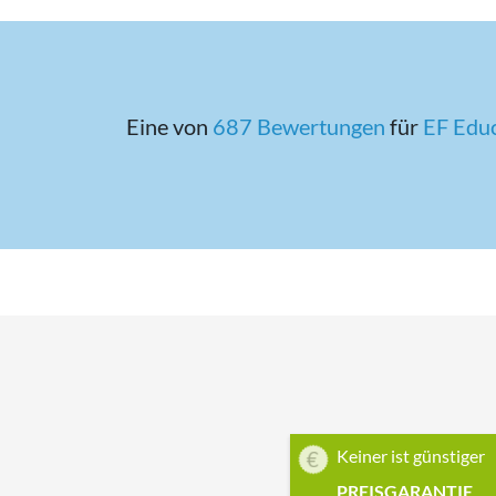
Eine von
687 Bewertungen
für
EF Edu
Keiner ist günstiger
PREISGARANTIE