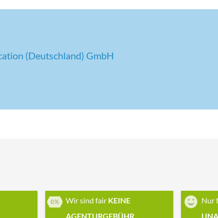
cation (Deutschland) GmbH
Wir sind fair
KEINE
Nur 
AGENTURGEBÜHR
UNA