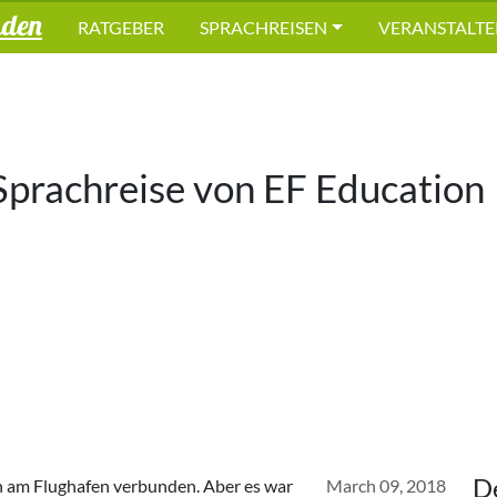
nden
RATGEBER
SPRACHREISEN
VERANSTALTE
Sprachreise von
EF Education
D
en am Flughafen verbunden. Aber es war
March 09, 2018