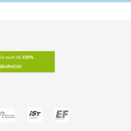
für euch da
100%
BHÄNGIG