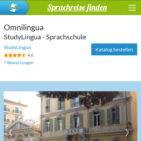
Sprachreise finden
Omnilingua
StudyLingua - Sprachschule
StudyLingua
Katalog bestellen
4.6
7 Bewertungen
‹
›