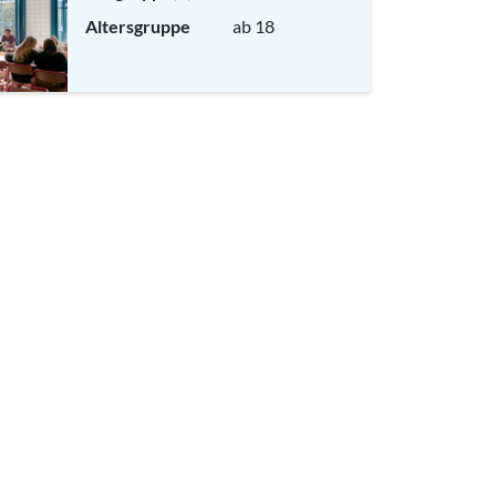
Altersgruppe
ab 18