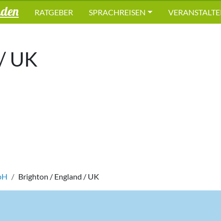
nden
RATGEBER
SPRACHREISEN
VERANSTALTE
 / UK
bH
Brighton / England / UK