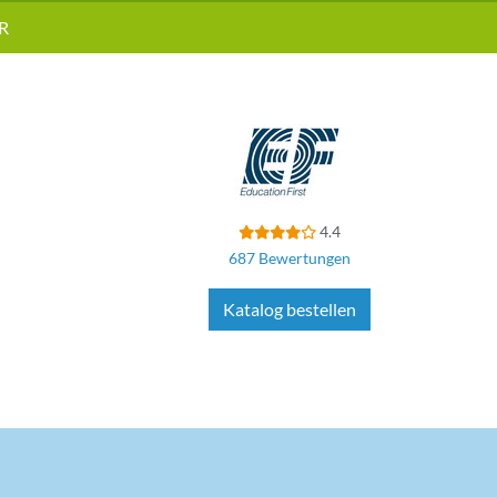
R
4.4
687 Bewertungen
Katalog bestellen