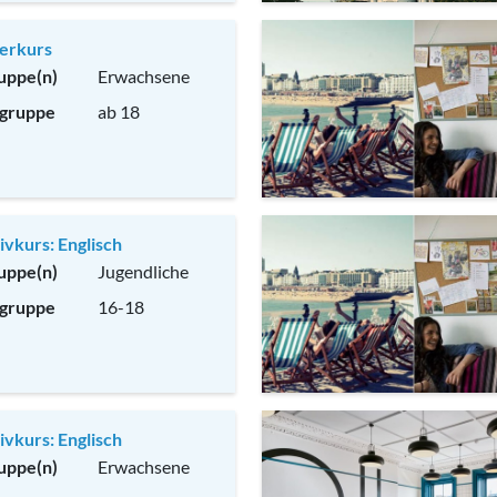
erkurs
uppe(n)
Erwachsene
sgruppe
ab 18
ivkurs: Englisch
uppe(n)
Jugendliche
sgruppe
16-18
ivkurs: Englisch
uppe(n)
Erwachsene