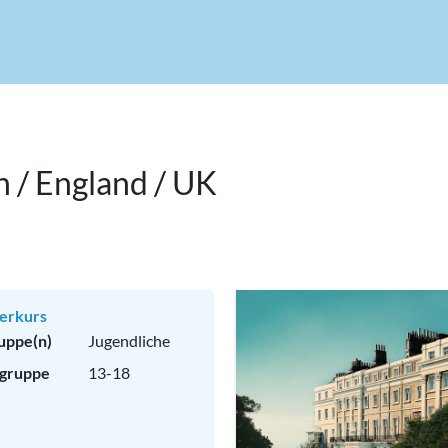
 / England / UK
erkurs
uppe(n)
Jugendliche
sgruppe
13-18