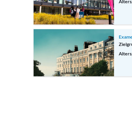
Alter
Exame
Zielgr
Alter