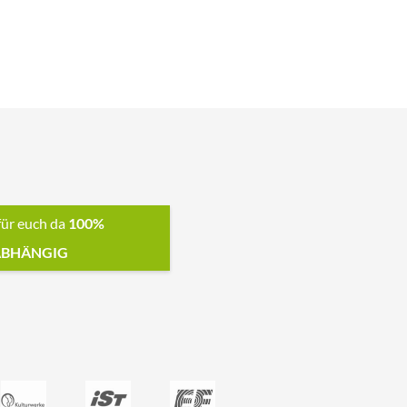
für euch da
100%
BHÄNGIG