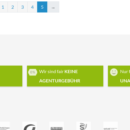
1
2
3
4
5
→
Wir sind fair
KEINE
Nur 
AGENTURGEBÜHR
UNA