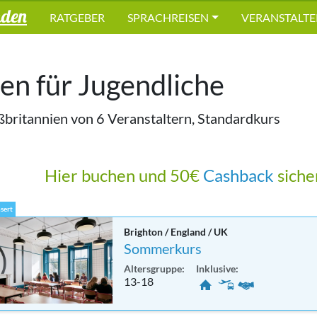
nden
RATGEBER
SPRACHREISEN
VERANSTALTE
sen für Jugendliche
britannien von 6 Veranstaltern, Standardkurs
Hier buchen und 50€
Cashback
sich
sert
Brighton / England / UK
Sommerkurs
Altersgruppe:
Inklusive:
13-18