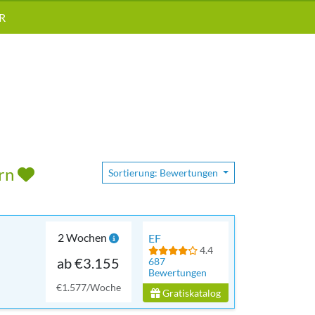
R
ern
Sortierung: Bewertungen
2 Wochen
EF
4.4
ab €3.155
687
Bewertungen
€1.577/Woche
Gratiskatalog