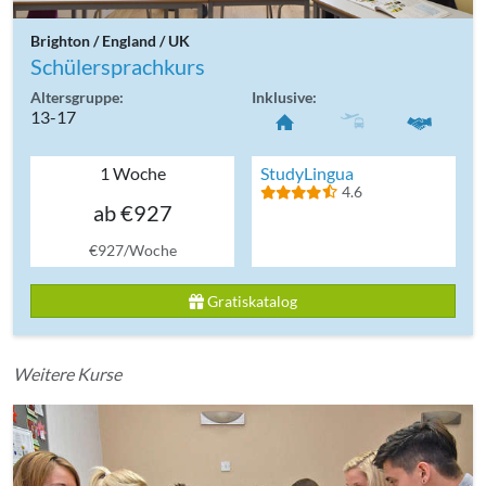
Brighton / England / UK
Schülersprachkurs
Altersgruppe:
Inklusive:
13-17
1 Woche
StudyLingua
4.6
ab €927
€927/Woche
Gratiskatalog
Weitere Kurse