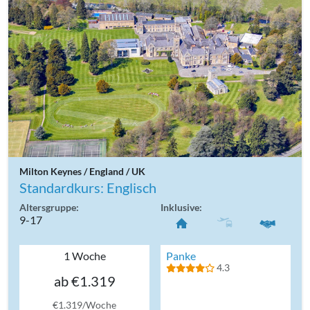
Milton Keynes / England / UK
Standardkurs: Englisch
Altersgruppe:
Inklusive:
9-17
1 Woche
Panke
4.3
ab €1.319
€1.319/Woche