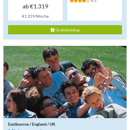
4.3
ab €1.319
€1.319/Woche
Gratiskatalog
Eastbourne / England / UK