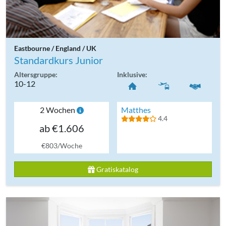
Eastbourne / England / UK
Standardkurs Junior
Altersgruppe:
Inklusive:
10-12
2 Wochen
Matthes
4.4
ab €1.606
€803/Woche
Gratiskatalog