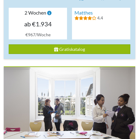
2 Wochen
Matthes
4.4
ab €1.934
€967/Woche
Gratiskatalog