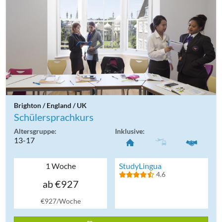
Brighton / England / UK
Schülersprachkurs
Altersgruppe:
Inklusive:
13-17
1 Woche
StudyLingua
4.6
ab €927
€927/Woche