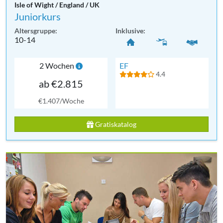
Isle of Wight / England / UK
Juniorkurs
Altersgruppe:
Inklusive:
10-14
2 Wochen
EF
4.4
ab €2.815
€1.407/Woche
Gratiskatalog