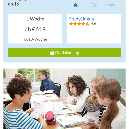
ab 16
1 Woche
StudyLingua
4.6
ab €618
€618/Woche
Gratiskatalog