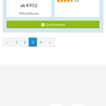
4.6
ab €952
€952/Woche
Gratiskatalog
←
1
2
3
4
→