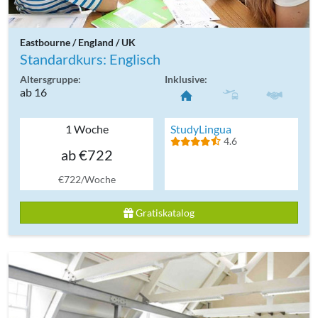
Eastbourne / England / UK
Standardkurs: Englisch
Altersgruppe:
Inklusive:
ab 16
1 Woche
StudyLingua
4.6
ab €722
€722/Woche
Gratiskatalog