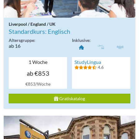
Liverpool / England / UK
Standardkurs: Englisch
Altersgruppe:
Inklusive:
ab 16
1 Woche
StudyLingua
4.6
ab €853
€853/Woche
Gratiskatalog