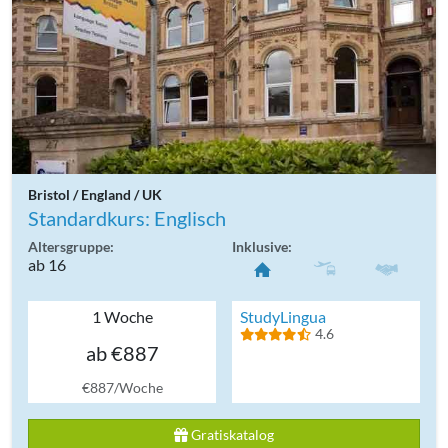
Bristol / England / UK
Standardkurs: Englisch
Altersgruppe:
Inklusive:
ab 16
1 Woche
StudyLingua
4.6
ab €887
€887/Woche
Gratiskatalog