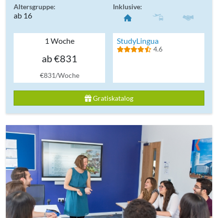
Altersgruppe:
Inklusive:
ab 16
1 Woche
StudyLingua
4.6
ab €831
€831/Woche
Gratiskatalog