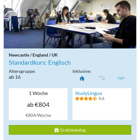
Newcastle / England / UK
Standardkurs: Englisch
Altersgruppe:
Inklusive:
ab 16
1 Woche
StudyLingua
4.6
ab €804
€804/Woche
Gratiskatalog