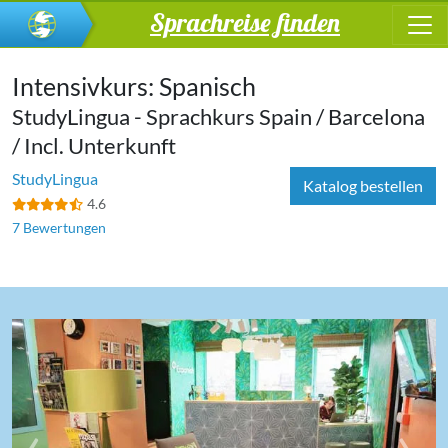
Sprachreise finden
Intensivkurs: Spanisch
StudyLingua - Sprachkurs Spain / Barcelona
/ Incl. Unterkunft
StudyLingua
Katalog bestellen
4.6
7 Bewertungen
‹
›