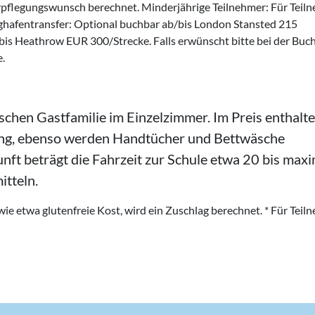
rpflegungswunsch berechnet. Minderjährige Teilnehmer: Für Teil
ughafentransfer: Optional buchbar ab/bis London Stansted 215
bis Heathrow EUR 300/Strecke. Falls erwünscht bitte bei der Buc
e.
ischen Gastfamilie im Einzelzimmer. Im Preis enthalte
ng, ebenso werden Handtücher und Bettwäsche
unft beträgt die Fahrzeit zur Schule etwa 20 bis max
itteln.
e etwa glutenfreie Kost, wird ein Zuschlag berechnet. * Für Teil