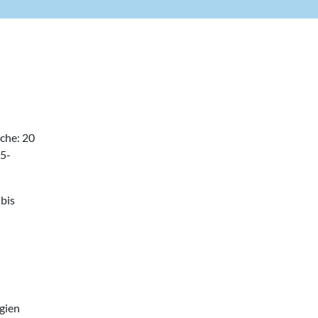
che: 20
15-
 bis
rgien