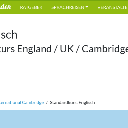
nden
RATGEBER
SPRACHREISEN
VERANSTALTE
isch
urs England / UK / Cambridge
ternational Cambridge
Standardkurs: Englisch