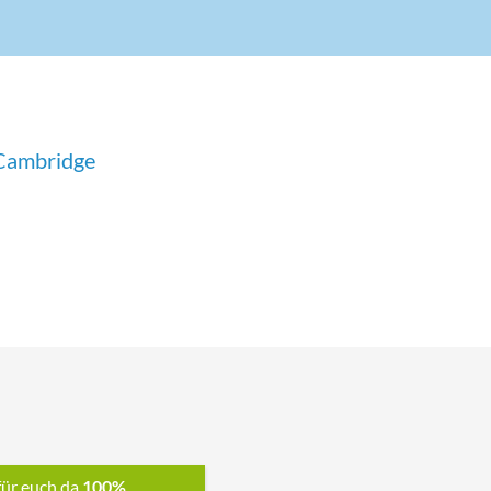
 Cambridge
für euch da
100%