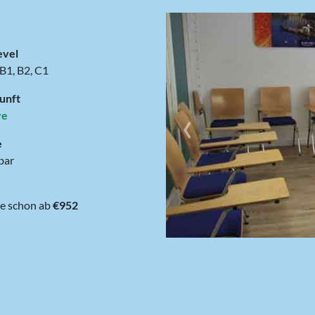
evel
 B1, B2, C1
unft
‹
ve
e
bar
1 Woche schon ab
€952