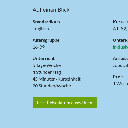
Auf einen Blick
Standardkurs
Kurs-L
Englisch
A1, A2,
Altersgruppe
Unterk
16-99
inklusi
Unterricht
Anreis
5 Tage/Woche
zubuch
4 Stunden/Tag
Preis
45 Minuten/Kurseinheit
20 Stunden/Woche
Jetzt Reisedatum auswählen!