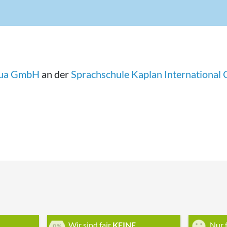
gua GmbH
an der
Sprachschule Kaplan International
Wir sind fair
KEINE
Nur 