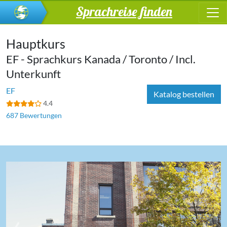
Sprachreise finden
Hauptkurs
EF - Sprachkurs Kanada / Toronto / Incl.
Unterkunft
EF
Katalog bestellen
4.4
687 Bewertungen
‹
›