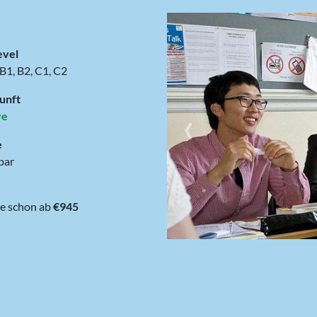
evel
 B1, B2, C1, C2
unft
‹
ve
e
bar
1 Woche schon ab
€945