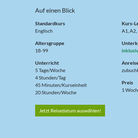
Auf einen Blick
Standardkurs
Kurs-L
Englisch
A1, A2,
Altersgruppe
Unterk
18-99
inklusi
Unterricht
Anreis
5 Tage/Woche
zubuch
4 Stunden/Tag
Preis
45 Minuten/Kurseinheit
20 Stunden/Woche
Jetzt Reisedatum auswählen!