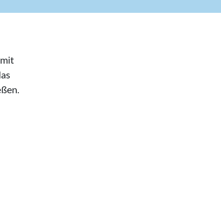
 mit
das
eßen.