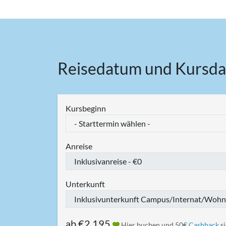
Reisedatum und Kursda
Kursbeginn
Anreise
Unterkunft
ab
€2.195
Hier buchen und 50€
Cashback
si