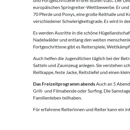
und Fortgeschrittene in drei Stufen statt. Der Le
europäischen Springreiter-Wettbewerbe. Er und a
70 Pferde und Ponys, eine große Reithalle und 
verschiedener Schwierigkeitsgrade. Es wird in der
Es werden Ausritte in die schöne Hügellandsch
Nadelwälder und entlang den weiten menschenleer
Fortgeschrittene gibt es Reiterspiele, Wettkäm
Auch helfen die Jugendlichen täglich bei der Bet
Satteln und Zaumzeug anlegen. Sie verstehen schne
Reitkappe, feste Jacke, Reitstiefel und einen kle
Das Freizeitprogramm abends
Auch an 5 Abende
Grill- und Filmabende oder Surfing. Die Samstage 
Familienleben teilhaben.
Für erfahrene Reiterinnen und Reiter kann ein i