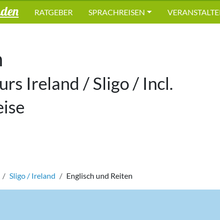
nden
RATGEBER
SPRACHREISEN
VERANSTALTE
n
rs Ireland / Sligo / Incl.
eise
Sligo / Ireland
Englisch und Reiten