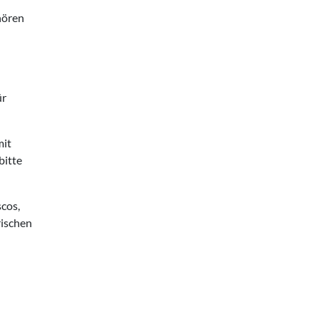
hören
ür
mit
bitte
cos,
rischen