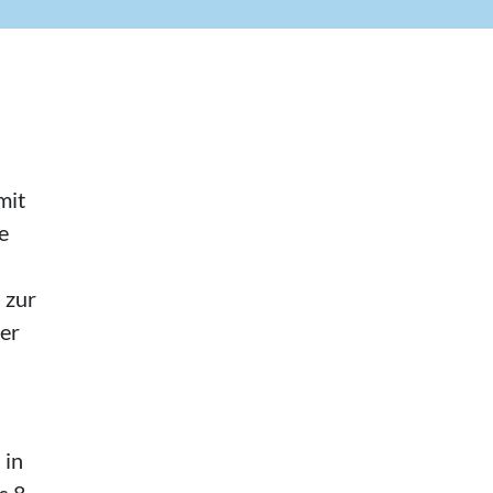
mit
e
 zur
der
 in