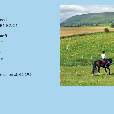
evel
 B1, B2, C1
unft
‹
ve
e
ve
1 Woche schon ab
€2.195