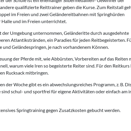
iter der Schule ist ein ehemaliger Silbermedaillen- Gewinner der
ndere qualifizierte Reittrainer geben die Kurse. Zum Reitstall ge
Koppel im Freien und zwei Geländereitbahnen mit Springhürden
 Halle und im Freien unterrichtet.
aft der Umgebung unternommen, Geländeritte durch ausgedehnte
en Atlantikstränden, ein Paradies für jeden Reitbegeisterten. F
pfe und Geländespringen, je nach vorhandenem Können.
reuung der Pferde mit, wie Abbürsten, Vorbereiten auf das Reiten 
ll, warum viele Iren so begeisterte Reiter sind. Für den Reitkurs 
inen Rucksack mitbringen.
n der Woche gibt es ein abwechslungsreiches Programm, z. B. Dis
sind schul- und sportfrei für eigene Aktivitäten oder einfach am i
ntensives Springtraining gegen Zusatzkosten gebucht werden.