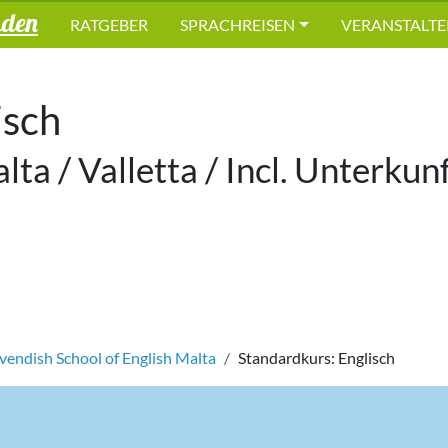
nden
RATGEBER
SPRACHREISEN
VERANSTALTE
isch
ta / Valletta / Incl. Unterkun
vendish School of English Malta
Standardkurs: Englisch