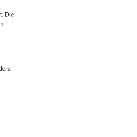
t. Die
em
ders