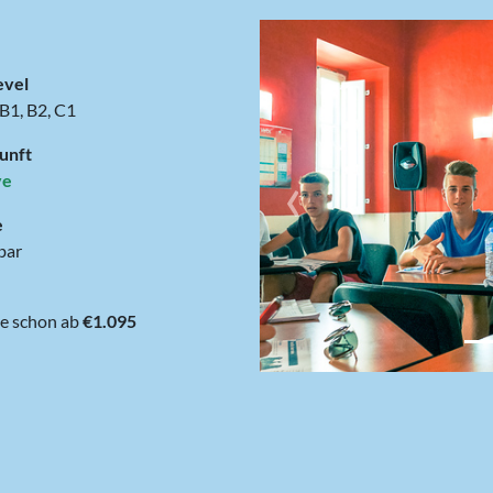
evel
 B1, B2, C1
unft
‹
ve
e
bar
1 Woche schon ab
€1.095