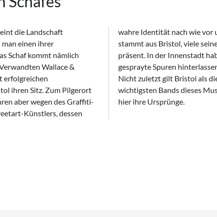
n Schafes
eint die Landschaft
ber ist sicher: Banksy
 man einen ihrer
 heute im Stadtbild
as Schaf kommt nämlich
e andere Graffiti-Meister
n Verwandten Wallace &
rie im öffentlichen Raum.
t erfolgreichen
schen TripHop: Die
ol ihren Sitz. Zum Pilgerort
ttack und Portishead, haben
ahren aber wegen des Graffiti-
hier ihre Ursprünge.
eetart-Künstlers, dessen