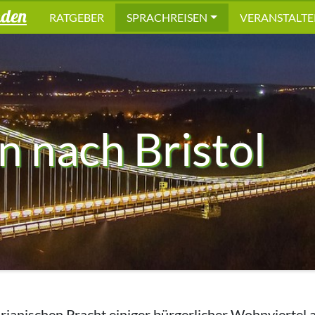
nden
RATGEBER
SPRACHREISEN
VERANSTALTE
n nach Bristol
orianischen Pracht einiger bürgerlicher Wohnviertel