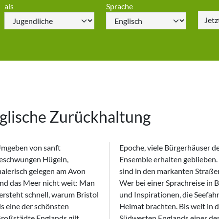
als
Sprache
Jet
nglische Zurückhaltung
mgeben von sanft
e, viele Bürgerhäuser des 18. und 19. Jahrhunderts sind hier als
eschwungen Hügeln,
mble erhalten geblieben. Imperiale Pracht und englische Zurückhaltung
alerisch gelegen am Avon
 in den markanten Straßenzügen eine eigenwillige Symbiose eingegangen.
nd das Meer nicht weit: Man
 bei einer Sprachreise in Bristol zu Gast ist, der spürt die vielen Einflüsse
ersteht schnell, warum Bristol
 Inspirationen, die Seefahrer einst von ihren langen Fahrten mit in die
ls eine der schönsten
t brachten. Bis weit in das 18. Jahrhundert war der Hafen von Bristol im
roßstädte Englands gilt.
esten Englands einer der Dreh- und Angelpunkte für den Handel mit den