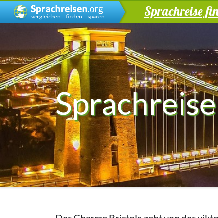
Sprachreise fi
Sprachreise
Der Charme Bristols geht von der vikt