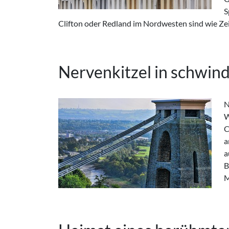
S
Clifton oder Redland im Nordwesten sind wie Zeit
Nervenkitzel in schwin
N
19. 
W
stre
C
Spra
a
Bri
a
sic
B
M