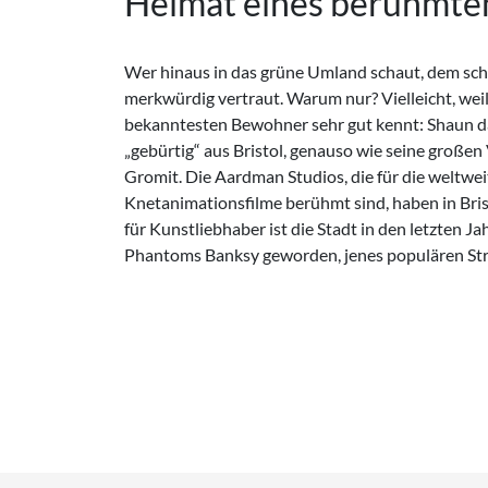
Heimat eines berühmte
Wer hinaus in das grüne Umland schaut, dem sch
wahre Identität nach wie vor unbekannt ist. So viel a
merkwürdig vertraut. Warum nur? Vielleicht, weil
stammt aus Bristol, viele seiner frühen Arbeiten sind bis
bekanntesten Bewohner sehr gut kennt: Shaun d
präsent. In der Innenstadt haben mittlerweile viel
„gebürtig“ aus Bristol, genauso wie seine große
gesprayte Spuren hinterlassen – eine gigantische Gale
Gromit. Die Aardman Studios, die für die weltwei
Nicht zuletzt gilt Bristol als die Geburtsstadt des briti
Knetanimationsfilme berühmt sind, haben in Brist
wichtigsten Bands dieses Musikstils, Massive A
für Kunstliebhaber ist die Stadt in den letzten J
Phantoms Banksy geworden, jenes populären Str