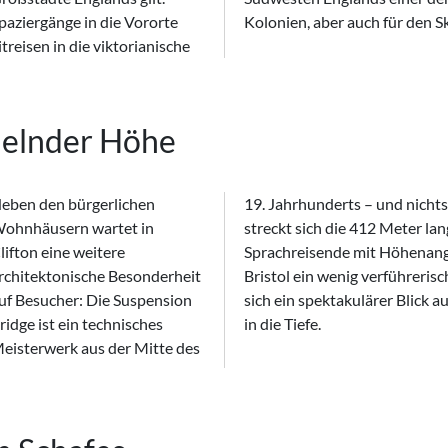
paziergänge in die Vororte
Kolonien, aber auch für den 
reisen in die viktorianische
delnder Höhe
eben den bürgerlichen
Jahrhunderts – und nichts für schwache Nerven. 75 Meter über dem Avon
ohnhäusern wartet in
ckt sich die 412 Meter lange Brücke von einem Steilufer an das andere. Für
lifton eine weitere
chreisende mit Höhenangst mag der Gang über das Wahrzeichen von
rchitektonische Besonderheit
stol ein wenig verführerisches Angebot sein. Für alle anderen aber bietet
uf Besucher: Die Suspension
h ein spektakulärer Blick auf die Stadt und in die Umgebung. Und natürlich
ridge ist ein technisches
in die Tiefe.
eisterwerk aus der Mitte des