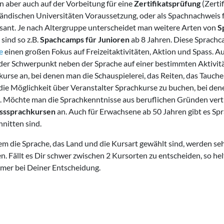
n aber auch auf der Vorbeitung für eine
Zertifikatsprüfung
(Zertif
ländischen Universitäten Voraussetzung, oder als Spachnachweis f
ssant. Je nach Altergruppe unterscheidet man weitere Arten von
S
 sind so z.B.
Spachcamps für Junioren
ab 8 Jahren. Diese Sprach
e
einen großen Fokus auf Freizeitaktivitäten, Aktion und Spass. A
er Schwerpunkt neben der Sprache auf einer bestimmten Aktivität l
kurse an, bei denen man die Schauspielerei, das Reiten, das Tauc
ie Möglichkeit über Veranstalter Sprachkurse zu buchen, bei denen
 Möchte man die Sprachkenntnisse aus beruflichen Gründen vertie
sssprachkursen
an. Auch für Erwachsene ab 50 Jahren gibt es Spra
nitten sind.
m die Sprache, das Land und die Kursart gewählt sind, werden se
. Fällt es Dir schwer zwischen 2 Kursorten zu entscheiden, so he
hmer bei Deiner Entscheidung.