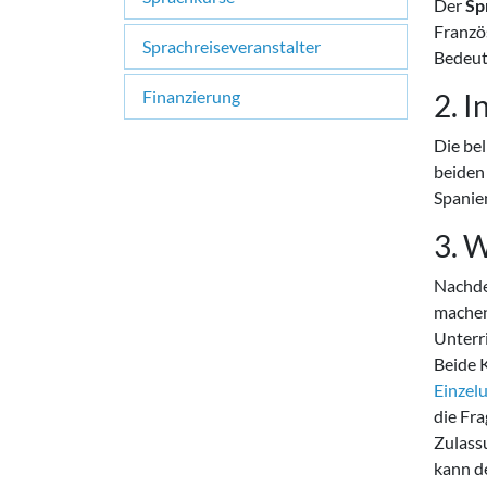
Der
Sp
Französ
Sprachreiseveranstalter
Bedeut
Finanzierung
2. 
Die bel
beiden
Spanie
3. 
Nachde
machen.
Unterr
Beide 
Einzelu
die Fra
Zulassu
kann d