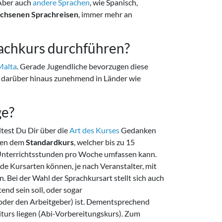
 Aber auch
andere Sprachen
, wie Spanisch,
chsenen Sprachreisen
, immer mehr an
rachkurs durchführen?
Malta
. Gerade Jugendliche bevorzugen diese
s darüber hinaus zunehmend in Länder wie
ge?
ltest Du Dir über die
Art des Kurses
Gedanken
eben dem
Standardkurs
, welcher bis zu 15
0 Unterrichtsstunden pro Woche umfassen kann.
de Kursarten können, je nach Veranstalter, mit
. Bei der Wahl der Sprachkursart stellt sich auch
tend sein soll, oder sogar
n oder den Arbeitgeber) ist. Dementsprechend
turs liegen (Abi-Vorbereitungskurs). Zum