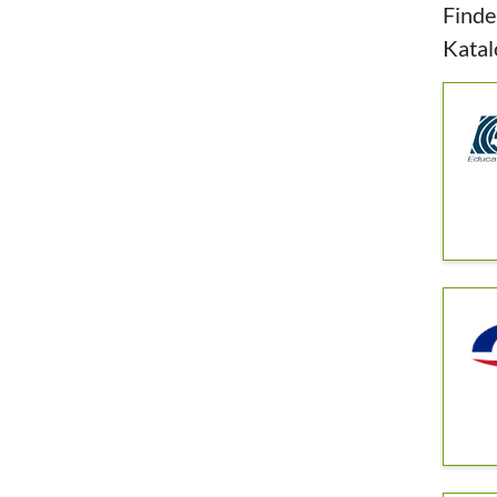
Finde
Katal