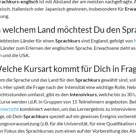
rachkurs-englisch
ist mit Abstand der am meisten nachgefragte.
isch, Italienisch oder Japanisch gewinnen, insbesondere für
Erwa
ung.
In welchem Land möchtest Du den Sp
iebtesten Länder für einen
Sprachkurs
sind England, gefolgt von
 Länder zum Erlernen der englischen Sprache. Erwachsene zieht e
n und die USA.
Welche Kursart kommt für Dich in Fra
m die Sprache und das Land für den
Sprachkurs
gewählt sind, sol
 Hier spielt die Frage nach der Intensität eine wichtige Rolle. N
ichtsstunden umfasst, gibt es den
Intensivkurs
, welche bis zu 3
Kurse werden i.d.R. in Gruppen von 15 Teilnehmern angeboten. Bei
nterricht
kombiniert werden, um das Lernergebnis zu intensivieren
ge, ob Dein
Sprachkurs
speziell auf ein gewisses Ereignis vorberei
ngsvoraussetzung (z.B. für die Universität, für eine Qualifikatio
er Fokus des Sprachkurses zum einen auf der Vorbereitung des Abi