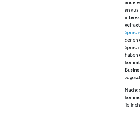
andere
an aus
intere
gefragt
Sprach
denen d
Sprach
haben d
kommt.
Busine
zugesch
Nachde
kommen
Teilne