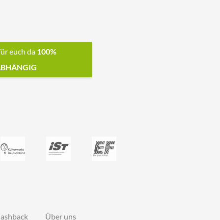
für euch da
100%
BHÄNGIG
ashback
Über uns