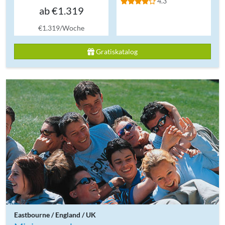
4.3
ab €1.319
€1.319/Woche
Gratiskatalog
Eastbourne / England / UK