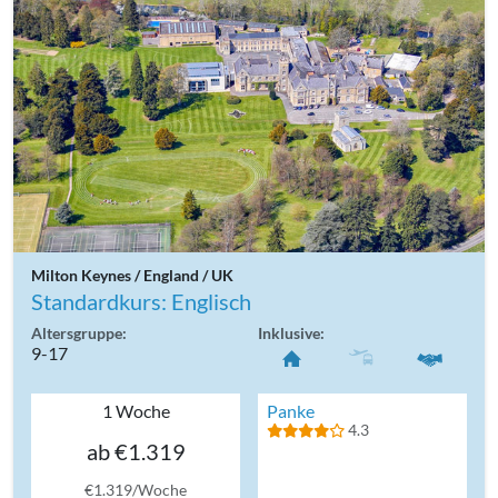
Milton Keynes / England / UK
Standardkurs: Englisch
Altersgruppe:
Inklusive:
9-17
1 Woche
Panke
4.3
ab €1.319
€1.319/Woche