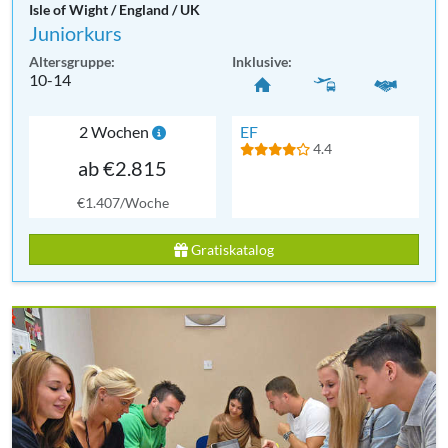
Isle of Wight / England / UK
Juniorkurs
Altersgruppe:
Inklusive:
10-14
2 Wochen
EF
4.4
ab €2.815
€1.407/Woche
Gratiskatalog