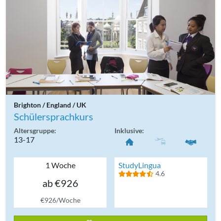
Brighton / England / UK
Schülersprachkurs
Altersgruppe:
Inklusive:
13-17
1 Woche
StudyLingua
4.6
ab €926
€926/Woche