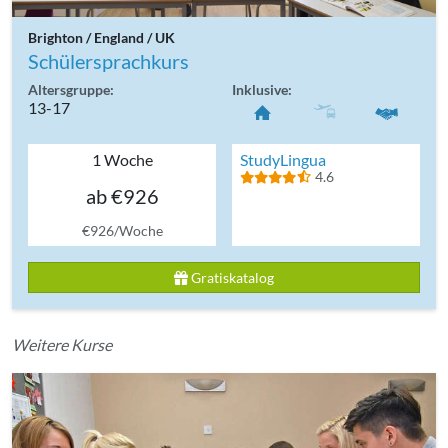
Brighton / England / UK
Schülersprachkurs
Altersgruppe:
Inklusive:
13-17
1 Woche
StudyLingua
4.6
ab €926
€926/Woche
Gratiskatalog
Weitere Kurse