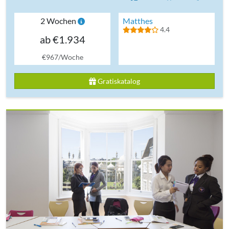
2 Wochen
Matthes
4.4
ab €1.934
€967/Woche
Gratiskatalog