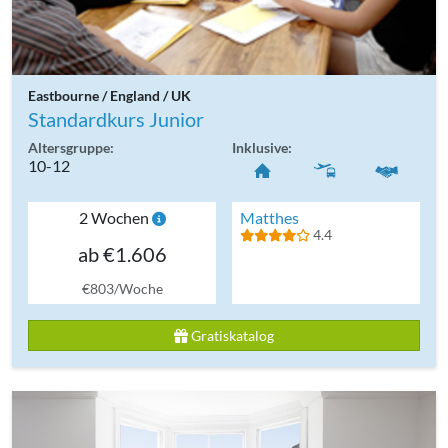
Eastbourne / England / UK
Standardkurs Junior
Altersgruppe:
Inklusive:
10-12
2 Wochen
Matthes
4.4
ab €1.606
€803/Woche
Gratiskatalog