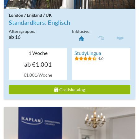
London / England / UK
Standardkurs: Englisch
Altersgruppe:
Inklusive:
ab 16
1 Woche
StudyLingua
4.6
ab €1.001
€1.001/Woche
Gratiskatalog