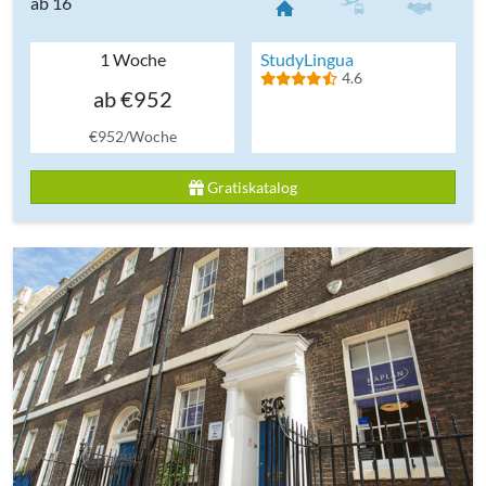
ab 16
1 Woche
StudyLingua
4.6
ab €952
€952/Woche
Gratiskatalog